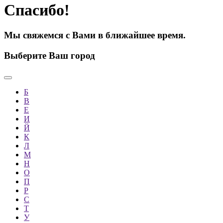
Спасибо!
Мы свяжемся с Вами в ближайшее время.
Выберите Ваш город
Б
В
Е
И
Й
К
Л
М
Н
О
П
Р
С
Т
У