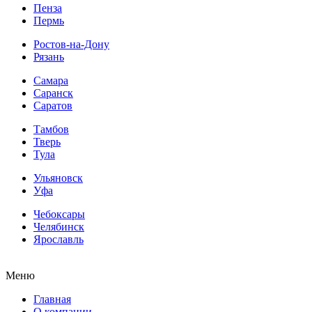
Пенза
Пермь
Ростов-на-Дону
Рязань
Самара
Саранск
Саратов
Тамбов
Тверь
Тула
Ульяновск
Уфа
Чебоксары
Челябинск
Ярославль
Меню
Главная
О компании