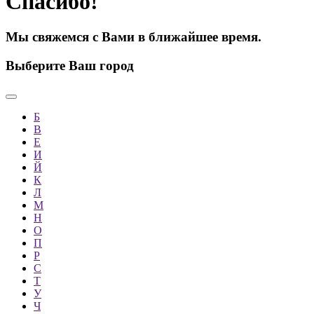
Спасибо!
Мы свяжемся с Вами в ближайшее время.
Выберите Ваш город
Б
В
Е
И
Й
К
Л
М
Н
О
П
Р
С
Т
У
Ч