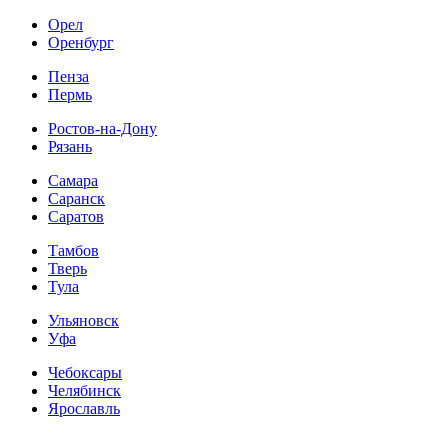
Орел
Оренбург
Пенза
Пермь
Ростов-на-Дону
Рязань
Самара
Саранск
Саратов
Тамбов
Тверь
Тула
Ульяновск
Уфа
Чебоксары
Челябинск
Ярославль