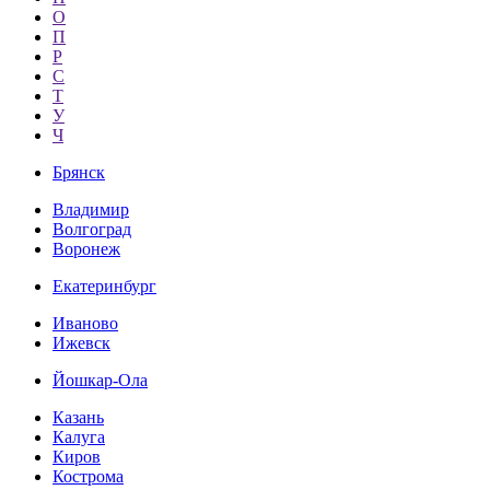
О
П
Р
С
Т
У
Ч
Брянск
Владимир
Волгоград
Воронеж
Екатеринбург
Иваново
Ижевск
Йошкар-Ола
Казань
Калуга
Киров
Кострома