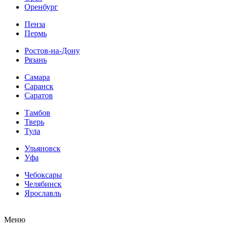
Оренбург
Пенза
Пермь
Ростов-на-Дону
Рязань
Самара
Саранск
Саратов
Тамбов
Тверь
Тула
Ульяновск
Уфа
Чебоксары
Челябинск
Ярославль
Меню