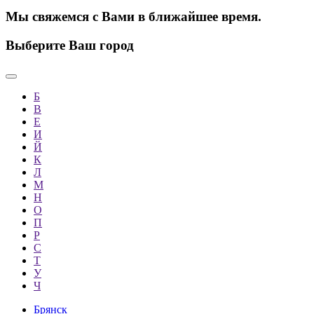
Мы свяжемся с Вами в ближайшее время.
Выберите Ваш город
Б
В
Е
И
Й
К
Л
М
Н
О
П
Р
С
Т
У
Ч
Брянск