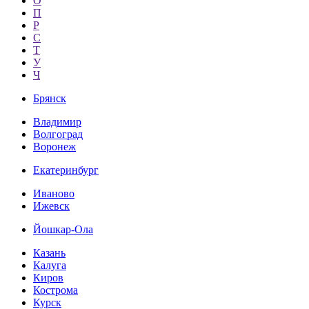
О
П
Р
С
Т
У
Ч
Брянск
Владимир
Волгоград
Воронеж
Екатеринбург
Иваново
Ижевск
Йошкар-Ола
Казань
Калуга
Киров
Кострома
Курск