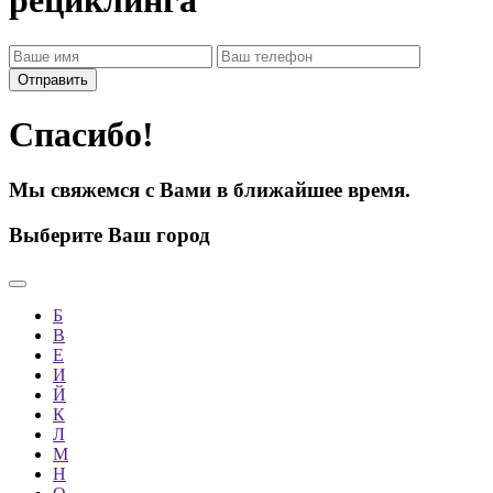
рециклинга
Спасибо!
Мы свяжемся с Вами в ближайшее время.
Выберите Ваш город
Б
В
Е
И
Й
К
Л
М
Н